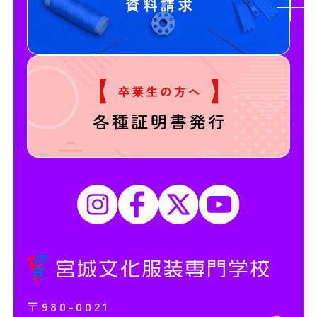
〒980-0021