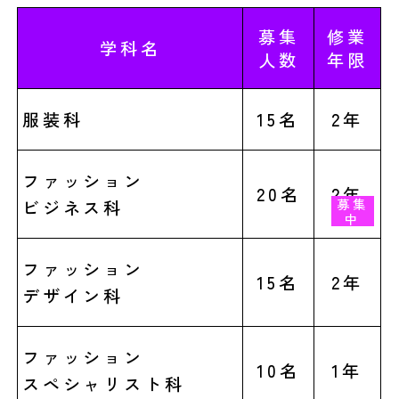
募集
修業
学科名
人数
年限
服装科
15名
2年
ファッション
20名
2年
募集
募集
募集
募集
ビジネス科
中
中
中
中
ファッション
15名
2年
デザイン科
ファッション
10名
1年
スペシャリスト科